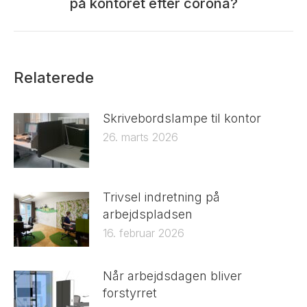
på kontoret efter corona?
post:
Relaterede
Skrivebordslampe til kontor
26. marts 2026
Trivsel indretning på
arbejdspladsen
16. februar 2026
Når arbejdsdagen bliver
forstyrret