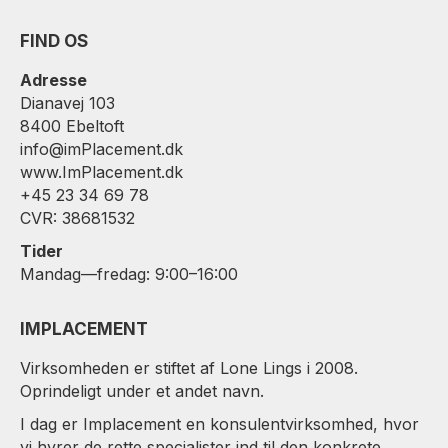
FIND OS
Adresse
Dianavej 103
8400 Ebeltoft
info@imPlacement.dk
www.ImPlacement.dk
+45 23 34 69 78
CVR: 38681532
Tider
Mandag—fredag: 9:00–16:00
IMPLACEMENT
Virksomheden er stiftet af Lone Lings i 2008.
Oprindeligt under et andet navn.
I dag er Implacement en konsulentvirksomhed, hvor
vi hyrer de rette specialister ind til den konkrete