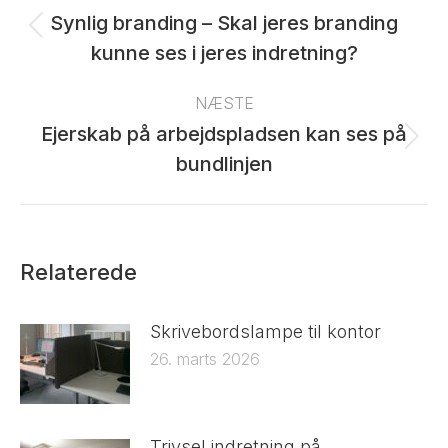
Synlig branding – Skal jeres branding
Previous
kunne ses i jeres indretning?
post:
NÆSTE
Ejerskab på arbejdspladsen kan ses på
Next
bundlinjen
post:
Relaterede
Skrivebordslampe til kontor
26. marts 2026
Trivsel indretning på