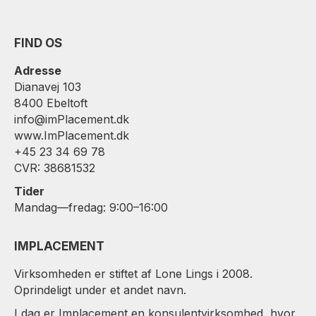
FIND OS
Adresse
Dianavej 103
8400 Ebeltoft
info@imPlacement.dk
www.ImPlacement.dk
+45 23 34 69 78
CVR: 38681532
Tider
Mandag—fredag: 9:00–16:00
IMPLACEMENT
Virksomheden er stiftet af Lone Lings i 2008.
Oprindeligt under et andet navn.
I dag er Implacement en konsulentvirksomhed, hvor