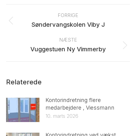
Post
navigation
FORRIGE
Previous
Søndervangskolen Viby J
post:
NÆSTE
Next
Vuggestuen Ny Vimmerby
post:
Relaterede
Kontorindretning flere
medarbejdere , Viessmann
10. marts 2026
Kontorindretning ved vækst,