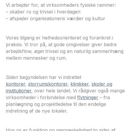
Vi arbejder for, at virksomheders fysiske rammer:
– skaber ro og trivsel i hverdagen
– afspejler organisationens værdier og kultur
Vores tilgang er helhedsorienteret og forankret i
praksis. Vi tror på, at gode omgivelser giver bedre
arbejdsflow, øget trivsel og en naturlig sammenhæng
mellem mennesker og rum.
Siden begyndelsen har vi indrettet
kontorer
,
storrumskontorer
,
klinikker
,
skoler
og
institutioner
, over hele landet. Vi rådgiver også mange
virksomheder i forbindelse med
flytninger
– fra
planlægning og projektledelse til den endelige
indretning af de nye lokaler.
Hos os er funktion og menneskelighed to sider af