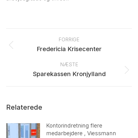
Post
navigation
FORRIGE
Previous
Fredericia Krisecenter
post:
NÆSTE
Next
Sparekassen Kronjylland
post:
Relaterede
Kontorindretning flere
medarbejdere , Viessmann