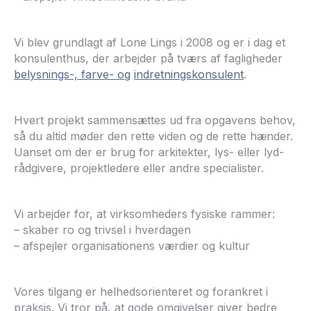
Vi blev grundlagt af Lone Lings i 2008 og er i dag et
konsulenthus, der arbejder på tværs af fagligheder
belysnings-, farve- og
indretningskonsulent
.
Hvert projekt sammensættes ud fra opgavens behov,
så du altid møder den rette viden og de rette hænder.
Uanset om der er brug for arkitekter, lys- eller lyd-
rådgivere, projektledere eller andre specialister.
Vi arbejder for, at virksomheders fysiske rammer:
– skaber ro og trivsel i hverdagen
– afspejler organisationens værdier og kultur
Vores tilgang er helhedsorienteret og forankret i
praksis. Vi tror på, at gode omgivelser giver bedre