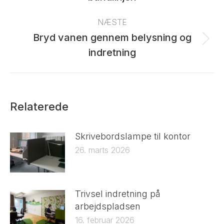
post:
NÆSTE
Bryd vanen gennem belysning og
Next
indretning
post:
Relaterede
Skrivebordslampe til kontor
26. marts 2026
Trivsel indretning på
arbejdspladsen
16. februar 2026